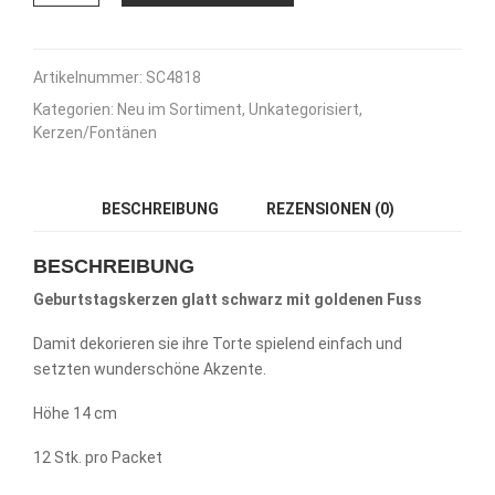
Kerzen
glatt
schwarz
14
Artikelnummer:
SC4818
cm
Kategorien:
Neu im Sortiment
,
Unkategorisiert
,
-
Kerzen/Fontänen
12
Stk.
Menge
BESCHREIBUNG
REZENSIONEN (0)
BESCHREIBUNG
Geburtstagskerzen glatt schwarz mit goldenen Fuss
Damit dekorieren sie ihre Torte spielend einfach und
setzten wunderschöne Akzente.
Höhe 14 cm
12 Stk. pro Packet