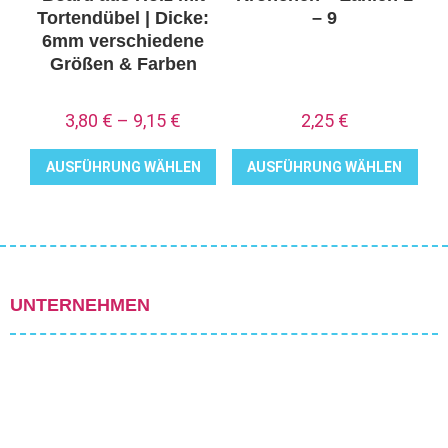
Tortendübel | Dicke:
– 9
6mm verschiedene
Größen & Farben
3,80
€
–
9,15
€
2,25
€
AUSFÜHRUNG WÄHLEN
AUSFÜHRUNG WÄHLEN
Dieses
Dieses
Produkt
Produkt
weist
weist
mehrere
mehrere
Varianten
Varianten
UNTERNEHMEN
auf.
auf.
Die
Die
Optionen
Optionen
können
können
auf
auf