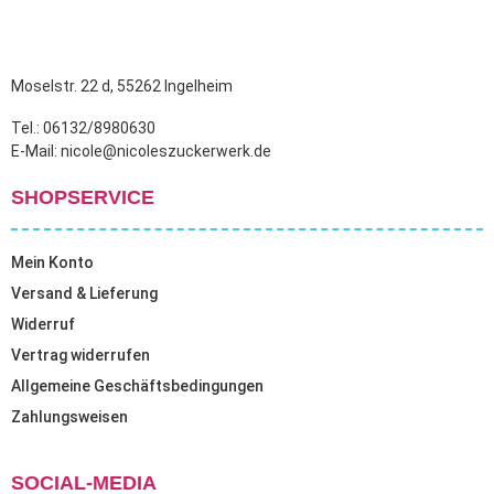
der
der
Produktseite
Produktseite
gewählt
gewählt
Moselstr. 22 d, 55262 Ingelheim
werden
werden
Tel.: 06132/8980630
E-Mail: nicole@nicoleszuckerwerk.de
SHOPSERVICE
Mein Konto
Versand & Lieferung
Widerruf
Vertrag widerrufen
Allgemeine Geschäftsbedingungen
Zahlungsweisen
SOCIAL-MEDIA