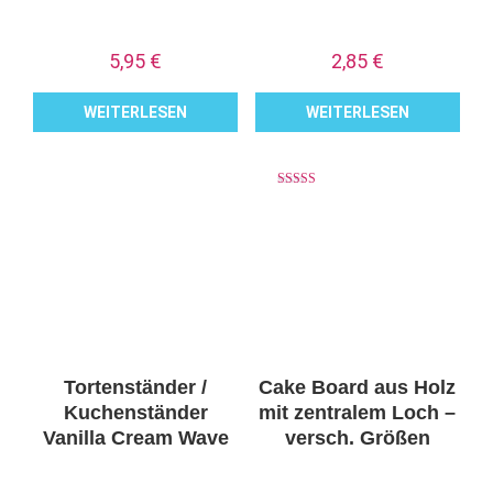
5,95
€
2,85
€
WEITERLESEN
WEITERLESEN
Bewertet mit
5.00
von 5
Tortenständer /
Cake Board aus Holz
Kuchenständer
mit zentralem Loch –
Vanilla Cream Wave
versch. Größen