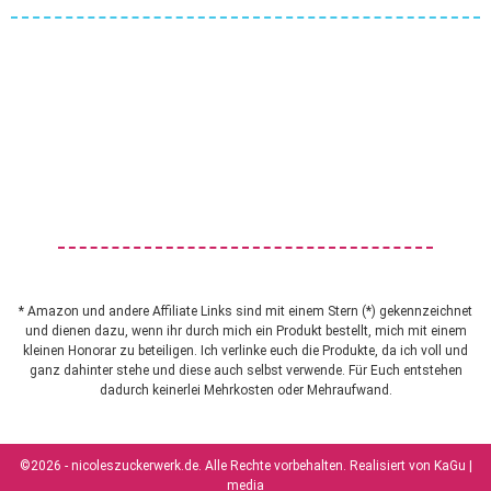
* Amazon und andere Affiliate Links sind mit einem Stern (*) gekennzeichnet
und dienen dazu, wenn ihr durch mich ein Produkt bestellt, mich mit einem
kleinen Honorar zu beteiligen. Ich verlinke euch die Produkte, da ich voll und
ganz dahinter stehe und diese auch selbst verwende. Für Euch entstehen
dadurch keinerlei Mehrkosten oder Mehraufwand.
©2026 - nicoleszuckerwerk.de. Alle Rechte vorbehalten. Realisiert von
KaGu |
media