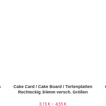
n
Cake Card / Cake Board / Tortenplatten
Rechteckig 3/4mm versch. Größen
3,15
€
–
4,55
€