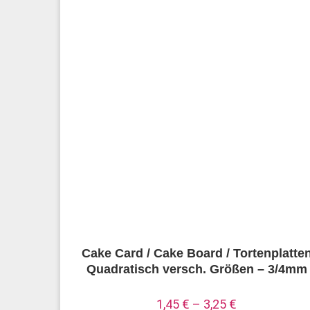
Cake Card / Cake Board / Tortenplatte
Quadratisch versch. Größen – 3/4mm
1,45
€
–
3,25
€