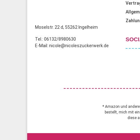
Produktseite
Vertra
gewählt
Allgem
werden
Zahlun
Moselstr. 22 d, 55262 Ingelheim
SOCI
Tel.: 06132/8980630
E-Mail: nicole@nicoleszuckerwerk.de
* Amazon und andere A
bestellt, mich mit ei
diese a