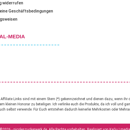
g widerrufen
eine Geschäftsbedingungen
gsweisen
AL-MEDIA
ffiliate Links sind mit einem Stern (*) gekennzeichnet und dienen dazu, wenn ihr 
nem kleinen Honorar zu beteiligen. Ich verlinke euch die Produkte, da ich voll und g
uch selbst verwende. Für Euch entstehen dadurch keinerlei Mehrkosten oder Mehr
©2026 - nicoleszuckerwerk.de. Alle Rechte vorbehalten. Realisiert von
KaGu | medi