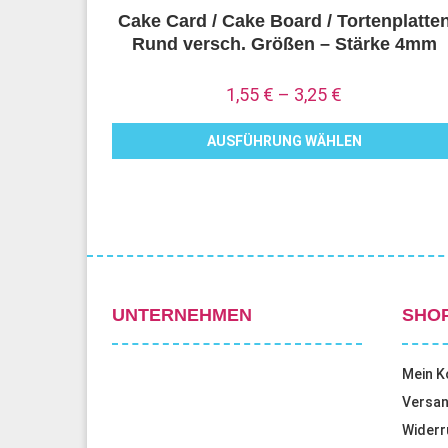
Cake Card / Cake Board / Tortenplatte
Rund versch. Größen – Stärke 4mm
1,55
€
–
3,25
€
AUSFÜHRUNG WÄHLEN
Dieses
Produkt
weist
mehrere
Varianten
auf.
UNTERNEHMEN
SHO
Die
Optionen
Mein K
können
Versan
auf
Widerr
der