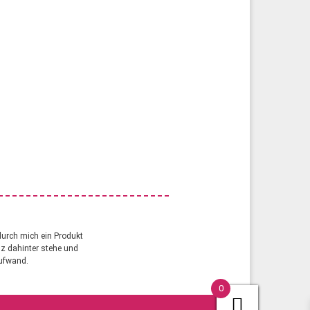
durch mich ein Produkt
anz dahinter stehe und
aufwand.
0
a