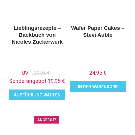
Lieblingsrezepte –
Wafer Paper Cakes –
Backbuch von
Stevi Auble
Nicoles Zuckerwerk
Ursprünglicher
UVP:
24,95
€
29,95
€
Preis
Aktueller
Sonderangebot
19,95
€
IN DEN WARENKORB
war:
Preis
AUSFÜHRUNG WÄHLEN
29,95 €
ist:
19,95 €.
Dieses
Produkt
weist
ANGEBOT!
mehrere