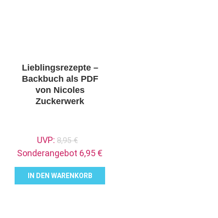
Varianten
auf.
Die
Optionen
können
auf
Lieblingsrezepte –
der
Backbuch als PDF
Produktseite
von Nicoles
Zuckerwerk
gewählt
werden
Ursprünglicher
UVP:
8,95
€
Preis
Aktueller
Sonderangebot
6,95
€
war:
Preis
IN DEN WARENKORB
8,95 €
ist:
6,95 €.