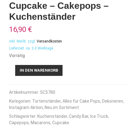
Cupcake – Cakepops –
Kuchenständer
16,90
€
inkl. MwSt.
zzgl.
Versandkosten
Lieferzeit:
ca. 2-3 Werktage
Vorrätig
Candy
IN DEN WARENKORB
Bar-
Ice
Truck
Artikelnummer:
SC5780
-
Cupcake
Kategorien:
Tortenständer
,
Alles für Cake Pops
,
Dekorieren
,
-
Instagram Aktion
,
Neu im Sortiment
Cakepops
Schlagwörter:
Kuchenständer
,
Candy Bar
,
Ice Truck
,
-
Capepops
,
Macarons
,
Cupcake
Kuchenständer
Menge