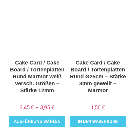
weist
weist
mehrere
mehrere
Varianten
Varianten
auf.
auf.
Die
Die
Optionen
Optionen
können
können
auf
auf
Cake Card / Cake
Cake Card / Cake
der
der
Board / Tortenplatten
Board / Tortenplatten
Produktseite
Produktseite
Rund Marmor weiß
Rund Ø25cm – Stärke
versch. Größen –
3mm gewellt –
gewählt
gewählt
Stärke 12mm
Marmor
werden
werden
3,45
€
–
3,95
€
1,50
€
AUSFÜHRUNG WÄHLEN
IN DEN WARENKORB
Dieses