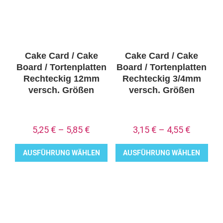
auf.
auf.
Die
Die
Optionen
Optionen
können
können
auf
auf
Cake Card / Cake
Cake Card / Cake
der
der
Board / Tortenplatten
Board / Tortenplatten
Produktseite
Produktseite
Rechteckig 12mm
Rechteckig 3/4mm
versch. Größen
versch. Größen
gewählt
gewählt
werden
werden
5,25
€
–
5,85
€
3,15
€
–
4,55
€
AUSFÜHRUNG WÄHLEN
AUSFÜHRUNG WÄHLEN
Dieses
Dieses
Produkt
Produkt
weist
weist
mehrere
mehrere
Varianten
Varianten