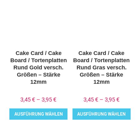
mehrere
mehrere
Varianten
Varianten
auf.
auf.
Die
Die
Optionen
Optionen
können
können
auf
auf
Cake Card / Cake
Cake Card / Cake
der
der
Board / Tortenplatten
Board / Tortenplatten
Produktseite
Produktseite
Rund Gold versch.
Rund Gras versch.
Größen – Stärke
Größen – Stärke
gewählt
gewählt
12mm
12mm
werden
werden
3,45
€
–
3,95
€
3,45
€
–
3,95
€
AUSFÜHRUNG WÄHLEN
AUSFÜHRUNG WÄHLEN
Dieses
Dieses
Produkt
Produkt
weist
weist