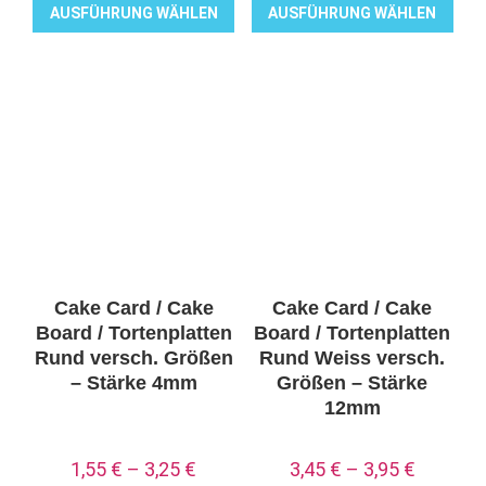
AUSFÜHRUNG WÄHLEN
AUSFÜHRUNG WÄHLEN
Dieses
Dieses
Produkt
Produkt
weist
weist
mehrere
mehrere
Varianten
Varianten
auf.
auf.
Die
Die
Optionen
Optionen
können
können
auf
auf
Cake Card / Cake
Cake Card / Cake
der
der
Board / Tortenplatten
Board / Tortenplatten
Produktseite
Produktseite
Rund versch. Größen
Rund Weiss versch.
– Stärke 4mm
Größen – Stärke
gewählt
gewählt
12mm
werden
werden
1,55
€
–
3,25
€
3,45
€
–
3,95
€