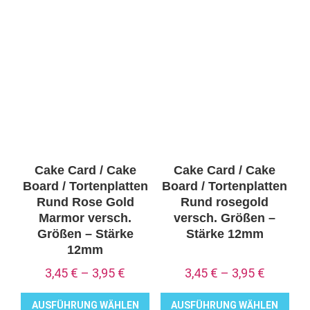
Dieses
Produkt
weist
mehrere
Varianten
auf.
Die
Optionen
können
auf
Cake Card / Cake
Cake Card / Cake
der
Board / Tortenplatten
Board / Tortenplatten
Produktseite
Rund Rose Gold
Rund rosegold
Marmor versch.
versch. Größen –
gewählt
Größen – Stärke
Stärke 12mm
werden
12mm
3,45
€
–
3,95
€
3,45
€
–
3,95
€
AUSFÜHRUNG WÄHLEN
AUSFÜHRUNG WÄHLEN