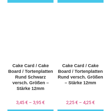
Dieses
Dieses
Produkt
Produkt
weist
weist
mehrere
mehrere
Varianten
Varianten
auf.
auf.
Die
Die
Optionen
Optionen
können
können
auf
auf
Cake Card / Cake
Cake Card / Cake
der
der
Board / Tortenplatten
Board / Tortenplatten
Produktseite
Produktseite
Rund Schwarz
Rund versch. Größen
versch. Größen –
– Stärke 12mm
gewählt
gewählt
Stärke 12mm
werden
werden
3,45
€
–
3,95
€
2,25
€
–
4,25
€