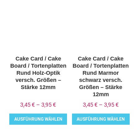
mehrere
mehrere
Varianten
Varianten
auf.
auf.
Die
Die
Optionen
Optionen
können
können
auf
auf
Cake Card / Cake
Cake Card / Cake
der
der
Board / Tortenplatten
Board / Tortenplatten
Produktseite
Produktseite
Rund Holz-Optik
Rund Marmor
versch. Größen –
schwarz versch.
gewählt
gewählt
Stärke 12mm
Größen – Stärke
werden
werden
12mm
3,45
€
–
3,95
€
3,45
€
–
3,95
€
AUSFÜHRUNG WÄHLEN
AUSFÜHRUNG WÄHLEN
Dieses
Dieses
Produkt
Produkt