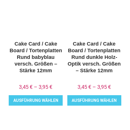
Varianten
Varianten
auf.
auf.
Die
Die
Optionen
Optionen
können
können
auf
auf
Cake Card / Cake
Cake Card / Cake
der
der
Board / Tortenplatten
Board / Tortenplatten
Produktseite
Produktseite
Rund babyblau
Rund dunkle Holz-
versch. Größen –
Optik versch. Größen
gewählt
gewählt
Stärke 12mm
– Stärke 12mm
werden
werden
3,45
€
–
3,95
€
3,45
€
–
3,95
€
AUSFÜHRUNG WÄHLEN
AUSFÜHRUNG WÄHLEN
Dieses
Dieses
Produkt
Produkt
weist
weist