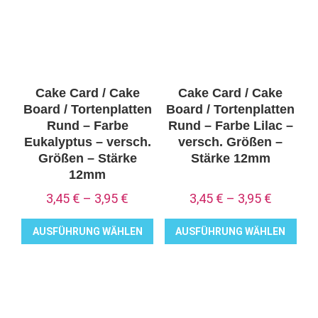
auf.
auf.
Die
Die
Optionen
Optionen
können
können
auf
auf
Cake Card / Cake
Cake Card / Cake
der
der
Board / Tortenplatten
Board / Tortenplatten
Produktseite
Produktseite
Rund – Farbe
Rund – Farbe Lilac –
Eukalyptus – versch.
versch. Größen –
gewählt
gewählt
Größen – Stärke
Stärke 12mm
werden
werden
12mm
3,45
€
–
3,95
€
3,45
€
–
3,95
€
AUSFÜHRUNG WÄHLEN
AUSFÜHRUNG WÄHLEN
Dieses
Dieses
Produkt
Produkt
weist
weist
mehrere
mehrere