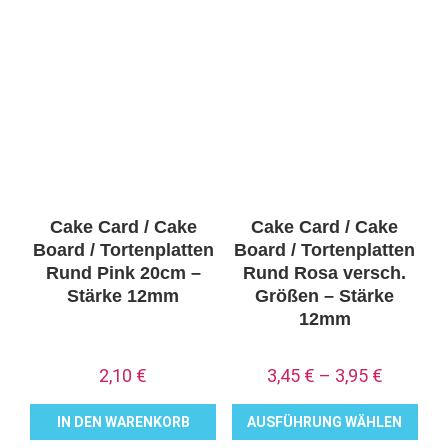
Produkt
weist
mehrere
Varianten
auf.
Die
Optionen
können
auf
Cake Card / Cake
Cake Card / Cake
der
Board / Tortenplatten
Board / Tortenplatten
Produktseite
Rund Pink 20cm –
Rund Rosa versch.
Stärke 12mm
Größen – Stärke
gewählt
12mm
werden
2,10
€
3,45
€
–
3,95
€
IN DEN WARENKORB
AUSFÜHRUNG WÄHLEN