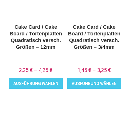
Cake Card / Cake
Cake Card / Cake
Board / Tortenplatten
Board / Tortenplatten
Quadratisch versch.
Quadratisch versch.
Größen – 12mm
Größen – 3/4mm
2,25
€
–
4,25
€
1,45
€
–
3,25
€
AUSFÜHRUNG WÄHLEN
AUSFÜHRUNG WÄHLEN
Dieses
Dieses
Produkt
Produkt
weist
weist
mehrere
mehrere
Varianten
Varianten