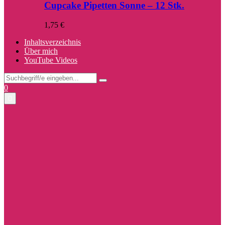
Cupcake Pipetten Sonne – 12 Stk.
1,75
€
Inhaltsverzeichnis
Über mich
YouTube Videos
Search
Search
for:
Facebook
Twitter
Instagram
Pinterest
Youtube
0
Primary
Menu