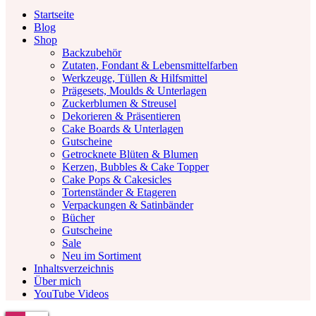
Facebook
Twitter
Instagram
Pinterest
Youtube
Startseite
Blog
Shop
Backzubehör
Zutaten, Fondant & Lebensmittelfarben
Werkzeuge, Tüllen & Hilfsmittel
Prägesets, Moulds & Unterlagen
Zuckerblumen & Streusel
Dekorieren & Präsentieren
Cake Boards & Unterlagen
Gutscheine
Getrocknete Blüten & Blumen
Kerzen, Bubbles & Cake Topper
Cake Pops & Cakesicles
Tortenständer & Etageren
Verpackungen & Satinbänder
Bücher
Gutscheine
Sale
Neu im Sortiment
Inhaltsverzeichnis
Über mich
YouTube Videos