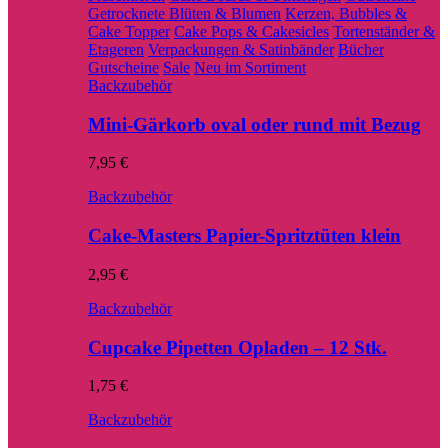
Getrocknete Blüten & Blumen
Kerzen, Bubbles &
Cake Topper
Cake Pops & Cakesicles
Tortenständer &
Etageren
Verpackungen & Satinbänder
Bücher
Gutscheine
Sale
Neu im Sortiment
Backzubehör
Mini-Gärkorb oval oder rund mit Bezug
7,95
€
Backzubehör
Cake-Masters Papier-Spritztüten klein
2,95
€
Backzubehör
Cupcake Pipetten Opladen – 12 Stk.
1,75
€
Backzubehör