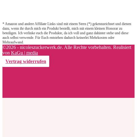
* Amazon und andere Affiliate Links sind mit einem Stern (*) gekennzeichnet und dienen
dazu, wenn ihr durch mich ein Produkt bestellt, mich mit einem kleinen Honorar zu
beteiligen. Ich verlinke euch die Produkte, da ich voll und ganz dahinter stehe und diese
auch selbst verwende. Für Euch entstehen dadurch keinerlei Mehrkosten oder
Mehraufwand.
©2026 - nicoleszuckerwerk.de. Alle Rechte vorbehalten. Realisiert
von
KaGu | media
Vertrag widerrufen