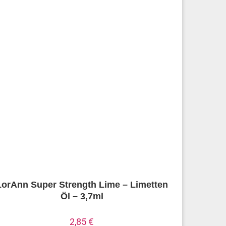
LorAnn Super Strength Lime – Limetten
Öl – 3,7ml
2,85
€