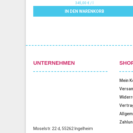
345,00
€
/
l
IN DEN WARENKORB
UNTERNEHMEN
SHO
Mein K
Versan
Widerr
Vertra
Allgem
Zahlun
Moselstr. 22 d, 55262 Ingelheim