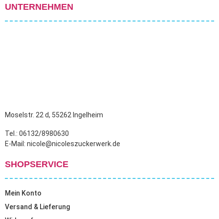
auf.
UNTERNEHMEN
Die
Optionen
können
auf
der
Produktseite
gewählt
werden
Moselstr. 22 d, 55262 Ingelheim
Tel.: 06132/8980630
E-Mail: nicole@nicoleszuckerwerk.de
SHOPSERVICE
Mein Konto
Versand & Lieferung