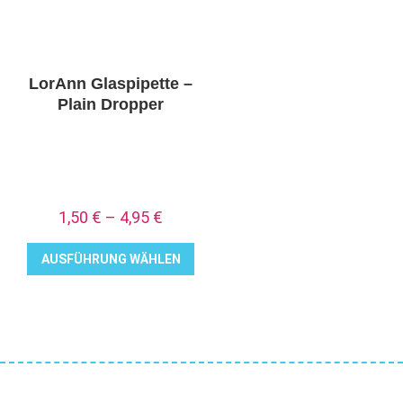
LorAnn Glaspipette –
Plain Dropper
1,50
€
–
4,95
€
AUSFÜHRUNG WÄHLEN
Dieses
Produkt
weist
mehrere
Varianten