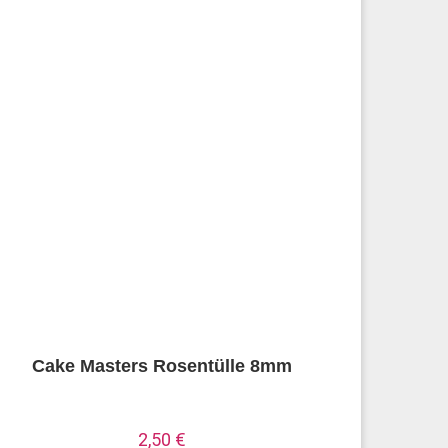
Cake Masters Rosentülle 8mm
2,50
€