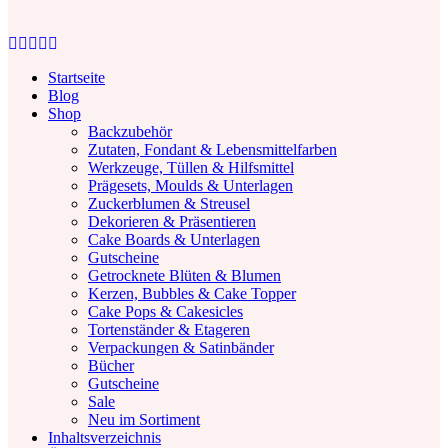
Facebook
Twitter
Instagram
Pinterest
Youtube
Startseite
Blog
Shop
Backzubehör
Zutaten, Fondant & Lebensmittelfarben
Werkzeuge, Tüllen & Hilfsmittel
Prägesets, Moulds & Unterlagen
Zuckerblumen & Streusel
Dekorieren & Präsentieren
Cake Boards & Unterlagen
Gutscheine
Getrocknete Blüten & Blumen
Kerzen, Bubbles & Cake Topper
Cake Pops & Cakesicles
Tortenständer & Etageren
Verpackungen & Satinbänder
Bücher
Gutscheine
Sale
Neu im Sortiment
Inhaltsverzeichnis