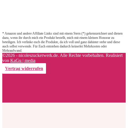
* Amazon und andere Affiliate Links sind mit einem Stern (*) gekennzeichnet und dienen
dazu, wenn ihr durch mich ein Produkt bestellt, mich mit einem kleinen Honorar zu
beteiligen. Ich verlinke euch die Produkte, da ich voll und ganz dahinter stehe und diese
auch selbst verwende. Für Euch entstehen dadurch keinerlei Mehrkosten oder
Mehraufwand.
©2026 - nicoleszuckerwerk.de. Alle Rechte vorbehalten. Realisiert
von
KaGu | media
Vertrag widerrufen