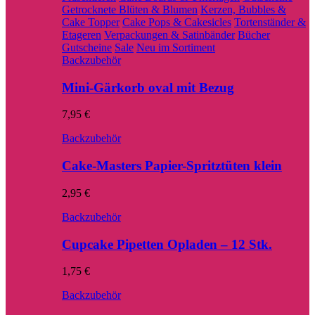
Getrocknete Blüten & Blumen
Kerzen, Bubbles &
Cake Topper
Cake Pops & Cakesicles
Tortenständer &
Etageren
Verpackungen & Satinbänder
Bücher
Gutscheine
Sale
Neu im Sortiment
Backzubehör
Mini-Gärkorb oval mit Bezug
7,95
€
Backzubehör
Cake-Masters Papier-Spritztüten klein
2,95
€
Backzubehör
Cupcake Pipetten Opladen – 12 Stk.
1,75
€
Backzubehör