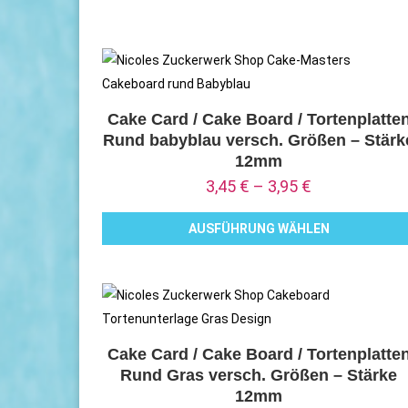
Produkt
der
weist
Produktseite
mehrere
gewählt
Varianten
werden
auf.
Cake Card / Cake Board / Tortenplatte
Rund babyblau versch. Größen – Stärk
Die
12mm
Optionen
3,45
€
–
3,95
€
können
auf
AUSFÜHRUNG WÄHLEN
der
Dieses
Produktseite
Produkt
gewählt
weist
werden
mehrere
Varianten
Cake Card / Cake Board / Tortenplatte
Rund Gras versch. Größen – Stärke
auf.
12mm
Die