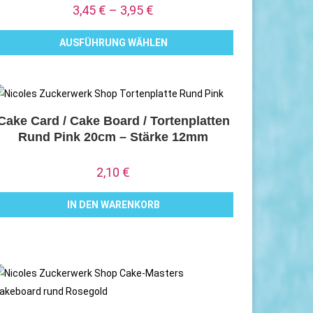
3,45
€
–
3,95
€
önnen
uf
AUSFÜHRUNG WÄHLEN
er
ieses
roduktseite
rodukt
ewählt
eist
erden
ehrere
Cake Card / Cake Board / Tortenplatten
Rund Pink 20cm – Stärke 12mm
arianten
uf.
2,10
€
ie
ptionen
IN DEN WARENKORB
önnen
uf
er
roduktseite
ewählt
erden