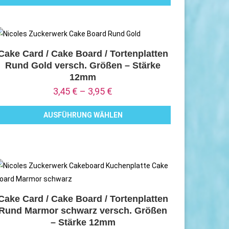
ieses
er
rodukt
roduktseite
eist
ewählt
ehrere
Cake Card / Cake Board / Tortenplatten
erden
Rund Gold versch. Größen – Stärke
arianten
12mm
uf.
3,45
€
–
3,95
€
ie
ptionen
AUSFÜHRUNG WÄHLEN
önnen
ieses
uf
rodukt
er
eist
roduktseite
ehrere
ewählt
arianten
erden
uf.
Cake Card / Cake Board / Tortenplatten
Rund Marmor schwarz versch. Größen
ie
– Stärke 12mm
ptionen