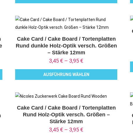
Dieses
D
der
d
Produkt
P
Produktseite
P
weist
w
gewählt
g
mehrere
m
werden
w
Varianten
V
n
Cake Card / Cake Board / Tortenplatten
e
Rund dunkle Holz-Optik versch. Größen
auf.
a
– Stärke 12mm
Die
D
3,45
€
–
3,95
€
Optionen
O
können
k
AUSFÜHRUNG WÄHLEN
D
auf
a
Dieses
P
der
d
Produkt
w
Produktseite
P
weist
m
gewählt
g
mehrere
V
Cake Card / Cake Board / Tortenplatten
werden
w
Rund Holz-Optik versch. Größen –
Varianten
a
n
Stärke 12mm
auf.
D
3,45
€
–
3,95
€
Die
O