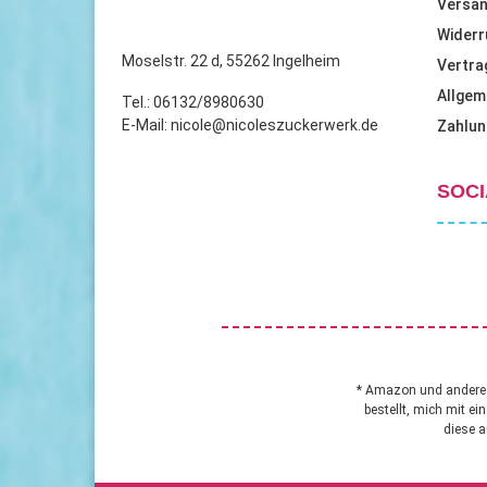
Versan
der
Widerr
Produktseite
Moselstr. 22 d, 55262 Ingelheim
Vertra
gewählt
Allgem
werden
Tel.: 06132/8980630
E-Mail: nicole@nicoleszuckerwerk.de
Zahlun
SOCI
* Amazon und andere A
bestellt, mich mit ei
diese a