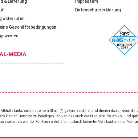
d & Lieferung
Impressum
der
uf
Datenschutzerklärung
Produktseite
g widerrufen
gewählt
eine Geschäftsbedingungen
werden
gsweisen
AL-MEDIA
ffiliate Links sind mit einem Stern (*) gekennzeichnet und dienen dazu, wenn ihr 
nem kleinen Honorar zu beteiligen. Ich verlinke euch die Produkte, da ich voll und g
uch selbst verwende. Für Euch entstehen dadurch keinerlei Mehrkosten oder Mehr