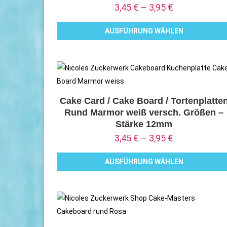
3,45
€
–
3,95
€
Optionen
können
AUSFÜHRUNG WÄHLEN
auf
Dieses
der
Produkt
Produktseite
weist
gewählt
mehrere
werden
Varianten
Cake Card / Cake Board / Tortenplatte
Rund Marmor weiß versch. Größen –
auf.
Stärke 12mm
Die
3,45
€
–
3,95
€
Optionen
können
AUSFÜHRUNG WÄHLEN
auf
Dieses
der
Produkt
Produktseite
weist
gewählt
mehrere
werden