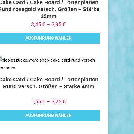
Cake Card / Cake Board / Tortenplatten
Rund rosegold versch. Größen – Stärke
12mm
3,45
€
–
3,95
€
AUSFÜHRUNG WÄHLEN
ieses
rodukt
eist
ehrere
arianten
Cake Card / Cake Board / Tortenplatten
Rund versch. Größen – Stärke 4mm
uf.
ie
1,55
€
–
3,25
€
ptionen
önnen
AUSFÜHRUNG WÄHLEN
uf
ieses
er
rodukt
roduktseite