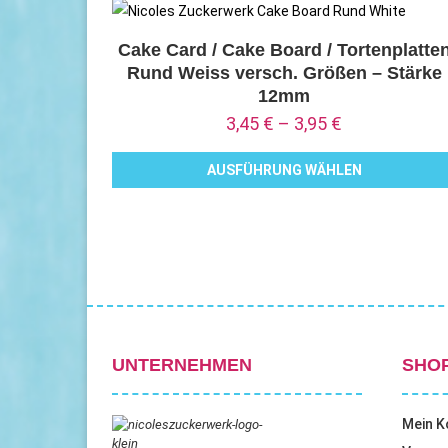
weist
gewählt
mehrere
Cake Card / Cake Board / Tortenplatte
werden
Rund Weiss versch. Größen – Stärke
Varianten
12mm
auf.
3,45
€
–
3,95
€
Die
Optionen
AUSFÜHRUNG WÄHLEN
können
Dieses
auf
Produkt
der
weist
Produktseite
mehrere
gewählt
Varianten
werden
auf.
Die
UNTERNEHMEN
SHO
Optionen
können
Mein K
auf