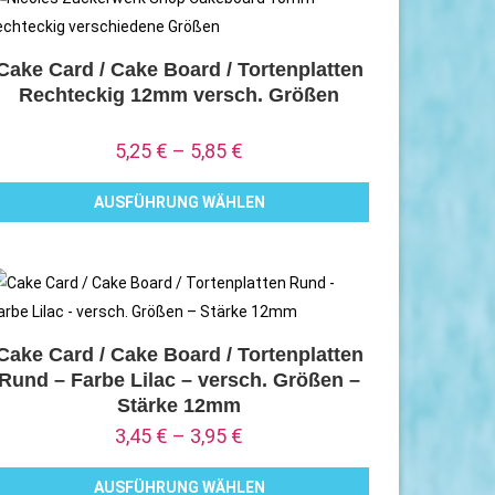
Cake Card / Cake Board / Tortenplatten
Rechteckig 12mm versch. Größen
5,25
€
–
5,85
€
AUSFÜHRUNG WÄHLEN
ieses
rodukt
eist
ehrere
arianten
Cake Card / Cake Board / Tortenplatten
Rund – Farbe Lilac – versch. Größen –
uf.
Stärke 12mm
ie
3,45
€
–
3,95
€
ptionen
önnen
AUSFÜHRUNG WÄHLEN
uf