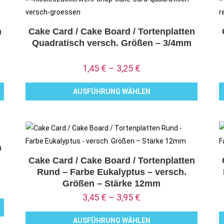
n
Cake Card / Cake Board / Tortenplatten
Quadratisch versch. Größen – 3/4mm
1,45
€
–
3,25
€
AUSFÜHRUNG WÄHLEN
Dieses
D
Produkt
P
weist
w
mehrere
m
n
Varianten
V
Cake Card / Cake Board / Tortenplatten
Rund – Farbe Eukalyptus – versch.
auf.
a
Größen – Stärke 12mm
Die
D
3,45
€
–
3,95
€
Optionen
O
können
k
AUSFÜHRUNG WÄHLEN
auf
a