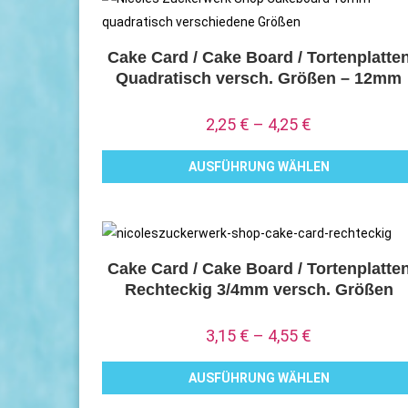
Cake Card / Cake Board / Tortenplatte
Quadratisch versch. Größen – 12mm
2,25
€
–
4,25
€
AUSFÜHRUNG WÄHLEN
Dieses
Produkt
weist
mehrere
Cake Card / Cake Board / Tortenplatte
Rechteckig 3/4mm versch. Größen
Varianten
auf.
3,15
€
–
4,55
€
Die
Optionen
AUSFÜHRUNG WÄHLEN
können
Dieses
auf