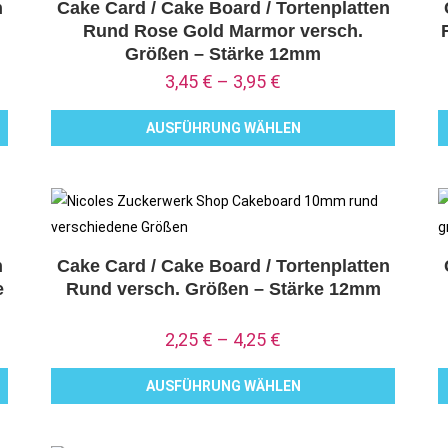
n
Cake Card / Cake Board / Tortenplatten
Rund Rose Gold Marmor versch.
Größen – Stärke 12mm
3,45
€
–
3,95
€
AUSFÜHRUNG WÄHLEN
Dieses
D
Produkt
P
weist
w
mehrere
m
Varianten
V
n
Cake Card / Cake Board / Tortenplatten
e
Rund versch. Größen – Stärke 12mm
auf.
a
Die
D
2,25
€
–
4,25
€
Optionen
O
können
k
AUSFÜHRUNG WÄHLEN
auf
a
Dieses
D
der
d
Produkt
P
Produktseite
P