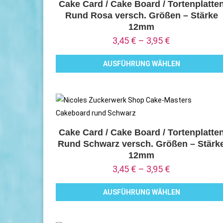
Varianten
Cake Card / Cake Board / Tortenplatte
Rund Rosa versch. Größen – Stärke
auf.
12mm
Die
3,45
€
–
3,95
€
Optionen
können
AUSFÜHRUNG WÄHLEN
auf
Dieses
der
Produkt
Produktseite
weist
gewählt
mehrere
werden
Varianten
Cake Card / Cake Board / Tortenplatte
Rund Schwarz versch. Größen – Stärk
auf.
12mm
Die
3,45
€
–
3,95
€
Optionen
können
AUSFÜHRUNG WÄHLEN
auf
Dieses
der
Produkt
Produktseite