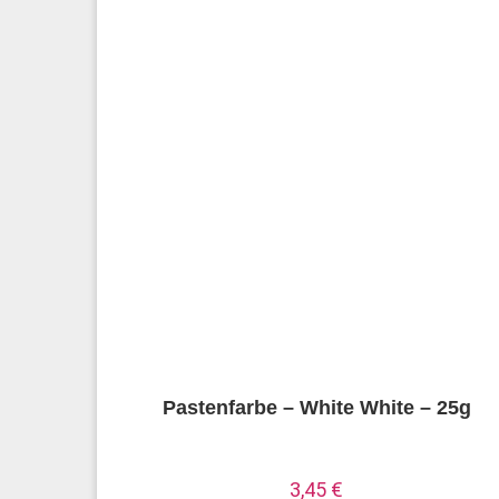
Pastenfarbe – White White – 25g
3,45
€