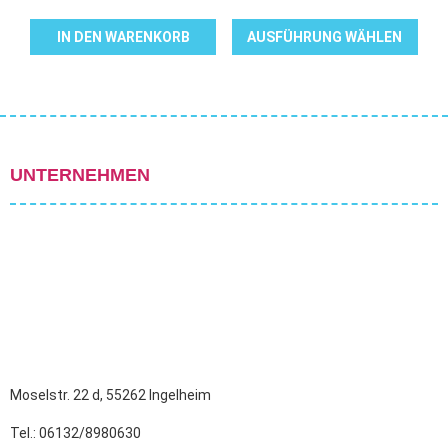
IN DEN WARENKORB
AUSFÜHRUNG WÄHLEN
Dieses
Produkt
weist
mehrere
Varianten
UNTERNEHMEN
auf.
Die
Optionen
können
auf
der
Produktseite
gewählt
Moselstr. 22 d, 55262 Ingelheim
werden
Tel.: 06132/8980630