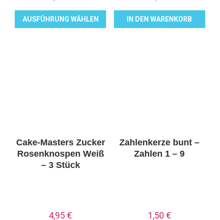
AUSFÜHRUNG WÄHLEN
IN DEN WARENKORB
Dieses
Produkt
weist
mehrere
Varianten
auf.
Die
Optionen
können
Cake-Masters Zucker
Zahlenkerze bunt –
auf
Rosenknospen Weiß
Zahlen 1 – 9
der
– 3 Stück
Produktseite
gewählt
werden
4,95
€
1,50
€