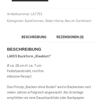
Backform
„Kleeblatt“
Menge
Artikelnummer:
LA7793
Kategorien:
Backformen
,
Slider-Home
,
Neu im Sortiment
BESCHREIBUNG
REZENSIONEN (0)
BESCHREIBUNG
LARES Backform „Kleeblatt“
Ø ca. 28 cm H: ca. 7 cm
Federbandstahl, rostfrei
inklusive Rezept
Das Prinzip „Backen ohne Boden“ wird in Bäckereien seit
vielen Jahren erfolgreich angewandt. Als Unterlage
empfehlen wir eine Dauerbackfolie oder Backpapier.