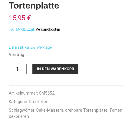
Tortenplatte
15,95
€
inkl. MwSt.
zzgl.
Versandkosten
Lieferzeit:
ca. 2-3 Werktage
Vorrätig
Cake-
IN DEN WARENKORB
Masters
drehbare
Tortenplatte
Menge
Artikelnummer:
CM5652
Kategorie:
Drehteller
Schlagwörter:
Cake-Masters
,
drehbare Tortenplatte
,
Torten
dekorieren