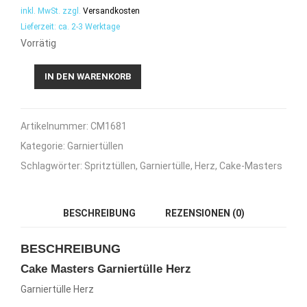
inkl. MwSt.
zzgl.
Versandkosten
Lieferzeit:
ca. 2-3 Werktage
Vorrätig
Cake
IN DEN WARENKORB
Masters
Garniertülle
Herz
Artikelnummer:
CM1681
Menge
Kategorie:
Garniertüllen
Schlagwörter:
Spritztüllen
,
Garniertülle
,
Herz
,
Cake-Masters
BESCHREIBUNG
REZENSIONEN (0)
BESCHREIBUNG
Cake Masters Garniertülle Herz
Garniertülle Herz