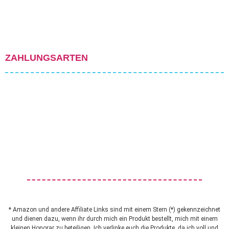
ZAHLUNGSARTEN
* Amazon und andere Affiliate Links sind mit einem Stern (*) gekennzeichnet
und dienen dazu, wenn ihr durch mich ein Produkt bestellt, mich mit einem
kleinen Honorar zu beteiligen. Ich verlinke euch die Produkte, da ich voll und