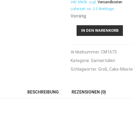
inkl. MwSt.
zzgl.
Versandkosten
Lieferzeit:
ca. 2-3 Werktage
Vorrätig
Cake
IN DEN WARENKORB
Masters
Garniertülle
Schweif
Artikelnummer:
CM1673
groß
Menge
Kategorie:
Garniertüllen
Schlagwörter:
Groß
,
Cake-Maste
BESCHREIBUNG
REZENSIONEN (0)