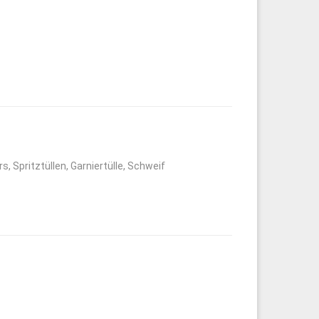
rs
,
Spritztüllen
,
Garniertülle
,
Schweif