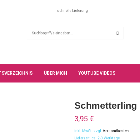
schnelle Lieferung
S
e
a
S
r
c
E
h
f
A
TSVERZEICHNIS
ÜBER MICH
YOUTUBE VIDEOS
o
r
R
:
C
Schmetterling 
H
3,95
€
inkl. MwSt.
zzgl.
Versandkosten
Lieferzeit:
ca. 2-3 Werktage