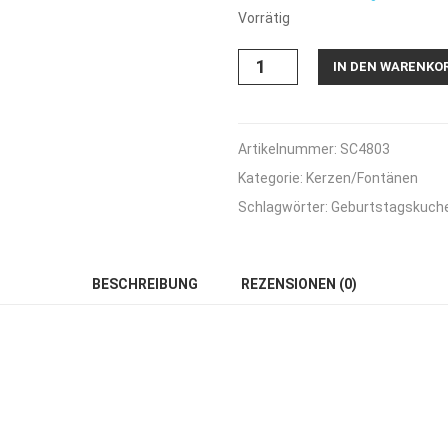
Vorrätig
Schmetterling
IN DEN WARENKO
Kerzen
-
5
Stück
Artikelnummer:
SC4803
Menge
Kategorie:
Kerzen/Fontänen
Schlagwörter:
Geburtstagskuch
BESCHREIBUNG
REZENSIONEN (0)