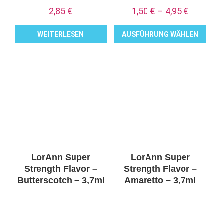
2,85
€
1,50
€
–
4,95
€
WEITERLESEN
AUSFÜHRUNG WÄHLEN
Dieses
Produkt
weist
mehrere
Varianten
auf.
Die
Optionen
können
LorAnn Super
LorAnn Super
auf
Strength Flavor –
Strength Flavor –
der
Butterscotch – 3,7ml
Amaretto – 3,7ml
Produktseite
gewählt
werden