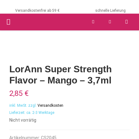
Versandkostenfrei ab 59 €
schnelle Lieferung
PRIMARY
MENU
LorAnn Super Strength
Flavor – Mango – 3,7ml
2,85
€
inkl. MwSt.
zzgl.
Versandkosten
Lieferzeit:
ca. 2-3 Werktage
Nicht vorrätig
Artikelnummer:
CS2045