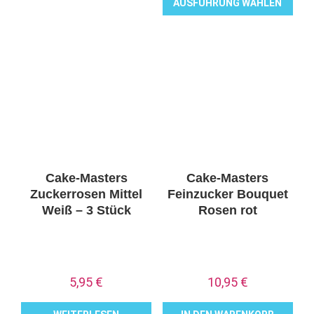
AUSFÜHRUNG WÄHLEN
Dieses
Produkt
weist
mehrere
Varianten
auf.
Die
Optionen
können
Cake-Masters
Cake-Masters
auf
Zuckerrosen Mittel
Feinzucker Bouquet
der
Weiß – 3 Stück
Rosen rot
Produktseite
gewählt
werden
5,95
€
10,95
€