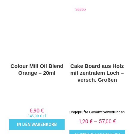
Bewertet mit
5.00
von 5
Colour Mill Oil Blend
Cake Board aus Holz
Orange – 20ml
mit zentralem Loch –
versch. Größen
6,90
€
Ungeprüfte Gesamtbewertungen
345,00
€
/
l
1,20
€
–
57,00
€
IN DEN WARENKORB