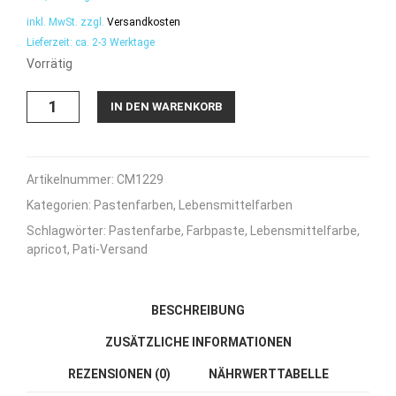
inkl. MwSt.
zzgl.
Versandkosten
Lieferzeit:
ca. 2-3 Werktage
Vorrätig
Pastenfarbe
IN DEN WARENKORB
-
Apricot
-
25g
Artikelnummer:
CM1229
Menge
Kategorien:
Pastenfarben
,
Lebensmittelfarben
Schlagwörter:
Pastenfarbe
,
Farbpaste
,
Lebensmittelfarbe
,
apricot
,
Pati-Versand
BESCHREIBUNG
ZUSÄTZLICHE INFORMATIONEN
REZENSIONEN (0)
NÄHRWERTTABELLE