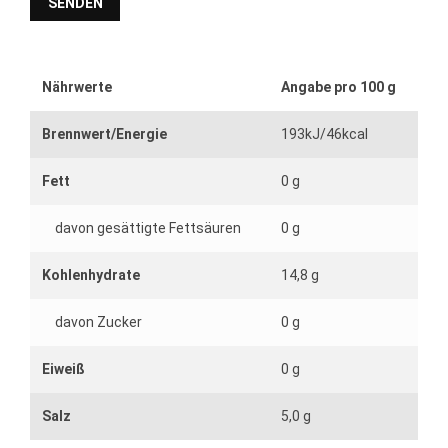
Nährwerte
Angabe pro 100 g
Brennwert/Energie
193kJ/46kcal
Fett
0 g
davon gesättigte Fettsäuren
0 g
Kohlenhydrate
14,8 g
davon Zucker
0 g
Eiweiß
0 g
Salz
5,0 g