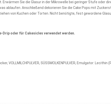
. Erwärmen Sie die Glasur in der Mikrowelle bei geringer Stufe oder di
twas ablaufen. Anschließend dekorieren Sie die Cake Pops mit Zuckers
rziehen von Kuchen oder Torten. Nicht benötigte, fest gewordene Gla
e-Drip oder für Cakesicles verwendet werden.
Zucker, VOLLMILCHPULVER, SÜSSMOLKENPULVER, Emulgator: Lecithin (Rap