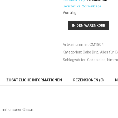
inkl. MwSt.
zzgl.
Versandkosten
Lieferzeit:
ca. 2-3 Werktage
Vorrätig
Cake-
IN DEN WARENKORB
Pop
Glasur
himmelblau
Artikelnummer:
CM1804
-
260g
Kategorien:
Cake Drip
,
Alles für 
Menge
Schlagwörter:
Cakesicles
,
himme
ZUSÄTZLICHE INFORMATIONEN
REZENSIONEN (0)
N
 mit unserer Glasur.