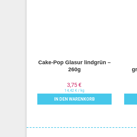
Cake-Pop Glasur lindgrün –
260g
g
3,75
€
14,42
€
/
kg
IN DEN WARENKORB