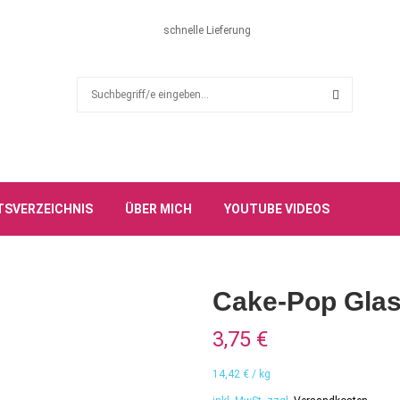
schnelle Lieferung
S
e
a
S
r
c
E
h
f
A
TSVERZEICHNIS
ÜBER MICH
YOUTUBE VIDEOS
o
r
R
:
C
Cake-Pop Glas
H
3,75
€
14,42
€
/
kg