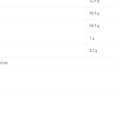
32,9 g
58,9 g
58,9 g
1 g
0,2 g
ufuhr