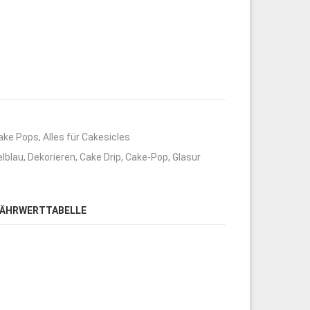
Cake Pops
,
Alles für Cakesicles
lblau
,
Dekorieren
,
Cake Drip
,
Cake-Pop
,
Glasur
ÄHRWERTTABELLE