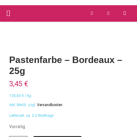
PRIMARY
Versandkostenfrei ab 59 €
schnelle Lieferung
MENU
Pastenfarbe – Bordeaux –
25g
3,45
€
138,00
€
/
kg
inkl. MwSt.
zzgl.
Versandkosten
Lieferzeit:
ca. 2-3 Werktage
Vorrätig