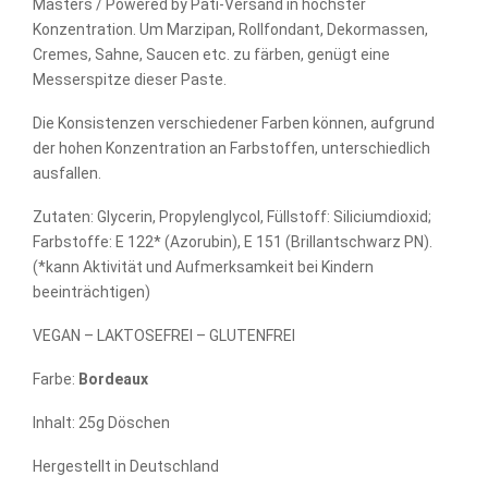
Masters / Powered by Pati-Versand in höchster
Konzentration. Um Marzipan, Rollfondant, Dekormassen,
Cremes, Sahne, Saucen etc. zu färben, genügt eine
Messerspitze dieser Paste.
Die Konsistenzen verschiedener Farben können, aufgrund
der hohen Konzentration an Farbstoffen, unterschiedlich
ausfallen.
Zutaten: Glycerin, Propylenglycol, Füllstoff: Siliciumdioxid;
Farbstoffe: E 122* (Azorubin), E 151 (Brillantschwarz PN).
(*kann Aktivität und Aufmerksamkeit bei Kindern
beeinträchtigen)
VEGAN – LAKTOSEFREI – GLUTENFREI
Farbe:
Bordeaux
Inhalt: 25g Döschen
Hergestellt in Deutschland