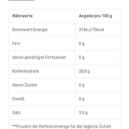
Nährwerte
Angabe pro 100 g
Brennwert/Energie
316kJ/75kcal
Fett
0 g
davon gesättigte Fettsäuren
0 g
Kohlenhydrate
28,8 g
davon Zucker
0 g
Eiweiß
0 g
Salz
3,9 g
**
Prozent der Referenzmenge für die tägliche Zufuhr