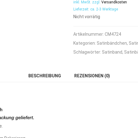
inkl. MwSt.
zzgl.
Versandkosten
Lieferzeit:
ca. 2-3 Werktage
Nicht vorrätig
Artikelnummer:
CM4724
Kategorien:
Satinbändchen
,
Sati
Schlagwörter:
Satinband
,
Satin
BESCHREIBUNG
REZENSIONEN (0)
ch
ackung
geliefert.
e.