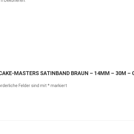
m Dekorieren.
 „CAKE-MASTERS SATINBAND BRAUN – 14MM – 30M – 
orderliche Felder sind mit
*
markiert