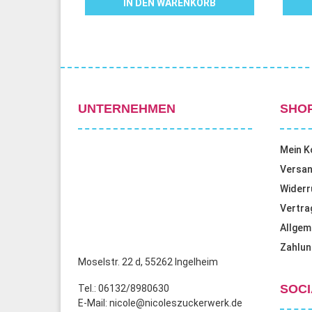
IN DEN WARENKORB
UNTERNEHMEN
SHO
Mein K
Versan
Widerr
Vertra
Allgem
Zahlun
Moselstr. 22 d, 55262 Ingelheim
SOCI
Tel.: 06132/8980630
E-Mail: nicole@nicoleszuckerwerk.de