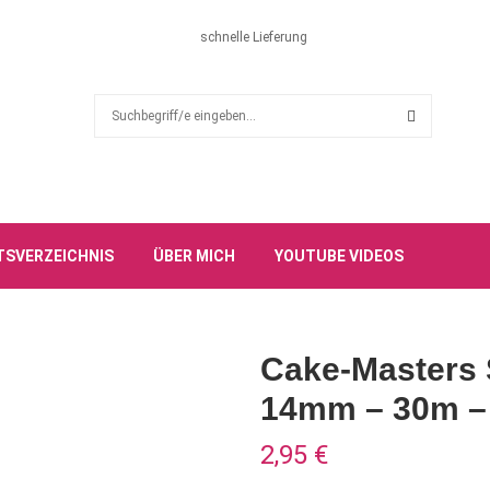
schnelle Lieferung
S
e
a
S
r
c
E
h
f
A
TSVERZEICHNIS
ÜBER MICH
YOUTUBE VIDEOS
o
r
R
:
C
Cake-Masters 
H
14mm – 30m – 
2,95
€