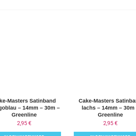
ke-Masters Satinband
Cake-Masters Satinb
igoblau – 14mm – 30m –
lachs – 14mm – 30m
Greenline
Greenline
2,95
€
2,95
€