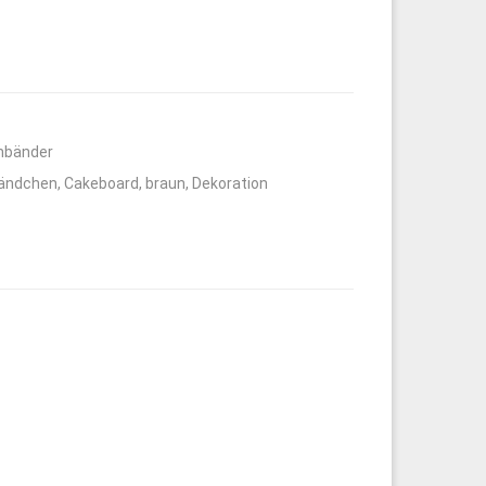
nbänder
bändchen
,
Cakeboard
,
braun
,
Dekoration