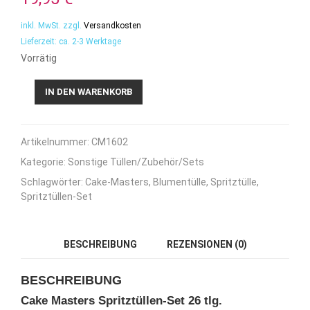
inkl. MwSt.
zzgl.
Versandkosten
Lieferzeit:
ca. 2-3 Werktage
Vorrätig
Cake
IN DEN WARENKORB
Masters
Spritztüllen-
Set
Artikelnummer:
CM1602
26
tlg.
Kategorie:
Sonstige Tüllen/Zubehör/Sets
Menge
Schlagwörter:
Cake-Masters
,
Blumentülle
,
Spritztülle
,
Spritztüllen-Set
BESCHREIBUNG
REZENSIONEN (0)
BESCHREIBUNG
Cake Masters Spritztüllen-Set 26 tlg.