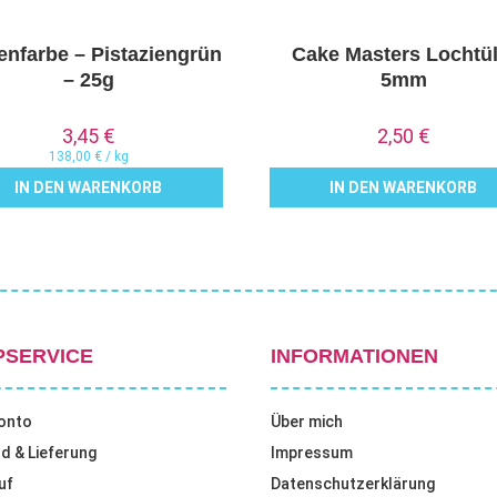
enfarbe – Pistaziengrün
Cake Masters Lochtül
– 25g
5mm
3,45
€
2,50
€
138,00
€
/
kg
IN DEN WARENKORB
IN DEN WARENKORB
PSERVICE
INFORMATIONEN
onto
Über mich
d & Lieferung
Impressum
uf
Datenschutzerklärung