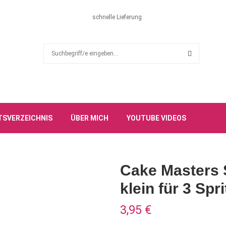
schnelle Lieferung
S
e
a
S
r
c
E
h
f
A
TSVERZEICHNIS
ÜBER MICH
YOUTUBE VIDEOS
o
r
R
:
C
Cake Masters S
H
klein für 3 Spr
3,95
€