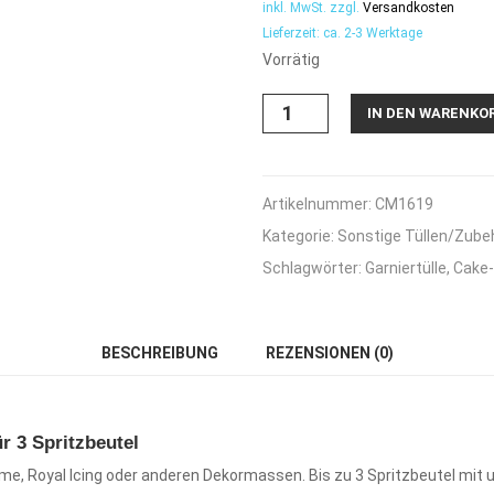
inkl. MwSt.
zzgl.
Versandkosten
Lieferzeit:
ca. 2-3 Werktage
Vorrätig
Cake
IN DEN WARENKO
Masters
Spritztüllenadapter
klein
für
Artikelnummer:
CM1619
3
Kategorie:
Sonstige Tüllen/Zube
Spritzbeutel
Menge
Schlagwörter:
Garniertülle
,
Cake
BESCHREIBUNG
REZENSIONEN (0)
r 3 Spritzbeutel
me, Royal Icing oder anderen Dekormassen. Bis zu 3 Spritzbeutel mit