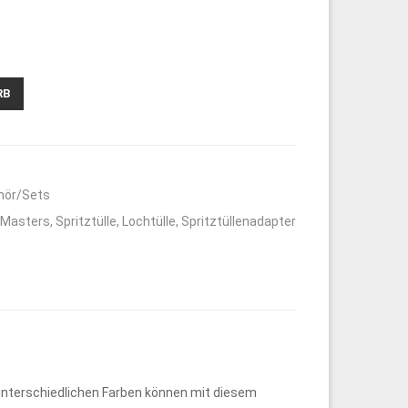
RB
hör/Sets
-Masters
,
Spritztülle
,
Lochtülle
,
Spritztüllenadapter
 unterschiedlichen Farben können mit diesem