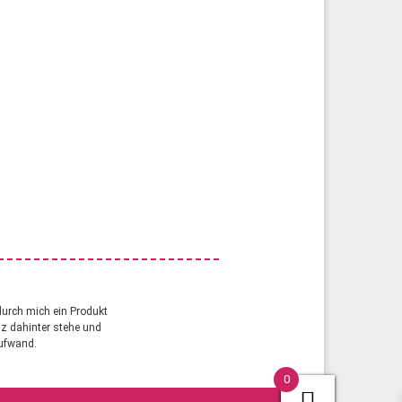
durch mich ein Produkt
anz dahinter stehe und
aufwand.
0