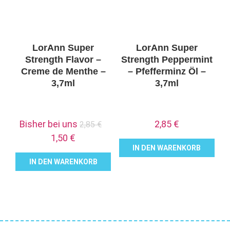
LorAnn Super
LorAnn Super
Strength Flavor –
Strength Peppermint
Creme de Menthe –
– Pfefferminz Öl –
3,7ml
3,7ml
Ursprünglicher
Bisher bei uns
2,85
€
2,85
€
Preis
Aktueller
1,50
€
IN DEN WARENKORB
war:
Preis
IN DEN WARENKORB
2,85 €
ist:
1,50 €.