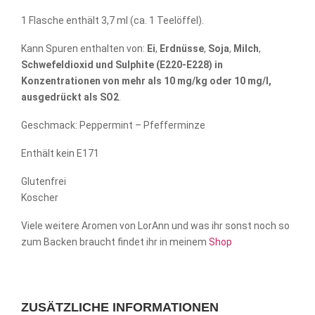
1 Flasche enthält 3,7 ml (ca. 1 Teelöffel).
Kann Spuren enthalten von:
Ei
,
Erdnüsse
,
Soja
,
Milch
,
Schwefeldioxid und Sulphite (E220-E228) in
Konzentrationen von mehr als 10 mg/kg oder 10 mg/l,
ausgedrückt als SO2
.
Geschmack: Peppermint – Pfefferminze
Enthält kein E171
Glutenfrei
Koscher
Viele weitere Aromen von LorAnn und was ihr sonst noch so
zum Backen braucht findet ihr in meinem
Shop
ZUSÄTZLICHE INFORMATIONEN