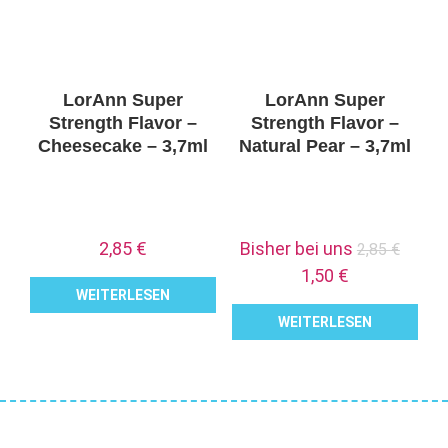
LorAnn Super
LorAnn Super
Strength Flavor –
Strength Flavor –
Cheesecake – 3,7ml
Natural Pear – 3,7ml
Ursp
2,85
€
Bisher bei uns
2,85
€
Prei
Aktueller
1,50
€
WEITERLESEN
war:
Preis
WEITERLESEN
2,85
ist:
1,50 €.