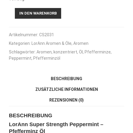
LorAnn
IN DEN WARENKORB
Super
Strength
Peppermint
Artikelnummer:
CS2031
-
Pfefferminz
Kategorien:
LorAnn Aromen & Öle
,
Aromen
Öl
Schlagwörter:
Aromen
,
konzentriert
,
Öl
,
Pfefferminze
,
-
Peppermint
,
Pfefferminzöl
3,7ml
Menge
BESCHREIBUNG
ZUSÄTZLICHE INFORMATIONEN
REZENSIONEN (0)
BESCHREIBUNG
LorAnn Super Strength Peppermint –
Pfefferminz Öl