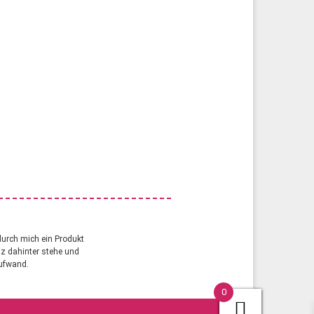
durch mich ein Produkt
anz dahinter stehe und
aufwand.
0
a