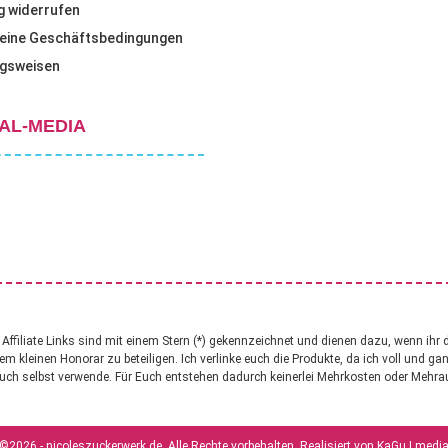
g widerrufen
eine Geschäftsbedingungen
gsweisen
AL-MEDIA
ffiliate Links sind mit einem Stern (*) gekennzeichnet und dienen dazu, wenn ihr 
nem kleinen Honorar zu beteiligen. Ich verlinke euch die Produkte, da ich voll und g
uch selbst verwende. Für Euch entstehen dadurch keinerlei Mehrkosten oder Mehr
©2026 - nicoleszuckerwerk.de. Alle Rechte vorbehalten. Realisiert von
KaGu | medi