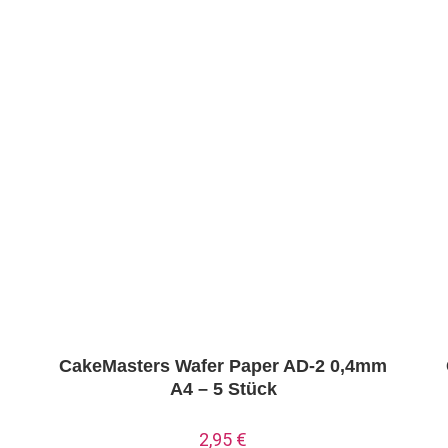
m
CakeMasters Wafer Paper AD-2 0,4mm
A4 – 5 Stück
2,95
€