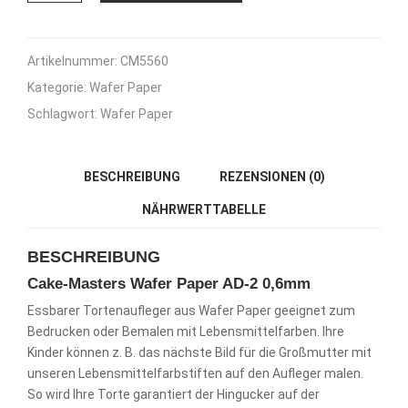
Paper
AD-
2
Artikelnummer:
CM5560
0,6mm
Kategorie:
Wafer Paper
A4
-
Schlagwort:
Wafer Paper
25
Stück
Menge
BESCHREIBUNG
REZENSIONEN (0)
NÄHRWERTTABELLE
BESCHREIBUNG
Cake-Masters Wafer Paper AD-2 0,6mm
Essbarer Tortenaufleger aus Wafer Paper geeignet zum
Bedrucken oder Bemalen mit Lebensmittelfarben. Ihre
Kinder können z. B. das nächste Bild für die Großmutter mit
unseren Lebensmittelfarbstiften auf den Aufleger malen.
So wird Ihre Torte garantiert der Hingucker auf der