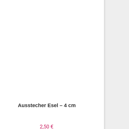
Ausstecher Esel – 4 cm
2,50
€