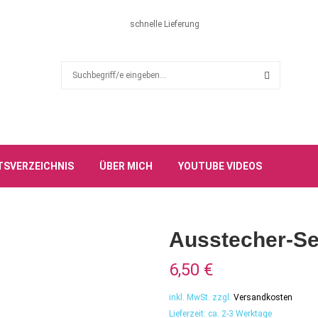
schnelle Lieferung
S
e
a
S
r
c
E
h
f
A
TSVERZEICHNIS
ÜBER MICH
YOUTUBE VIDEOS
o
r
R
:
C
Ausstecher-Se
H
6,50
€
inkl. MwSt.
zzgl.
Versandkosten
Lieferzeit:
ca. 2-3 Werktage