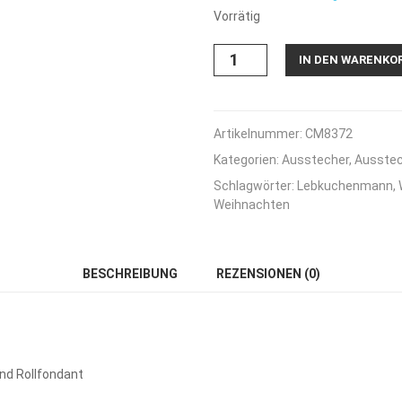
Vorrätig
Ausstecher-
IN DEN WARENKO
Set
für
3D
Tannenbaum
Artikelnummer:
CM8372
Menge
Kategorien:
Ausstecher
,
Ausstec
Schlagwörter:
Lebkuchenmann
,
Weihnachten
BESCHREIBUNG
REZENSIONEN (0)
nd Rollfondant