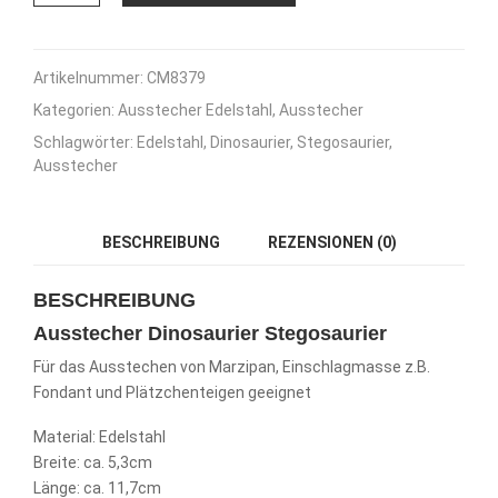
Dinosaurier
Stegosaurier
-
11,7
Artikelnummer:
CM8379
cm
Kategorien:
Ausstecher Edelstahl
,
Ausstecher
Menge
Schlagwörter:
Edelstahl
,
Dinosaurier
,
Stegosaurier
,
Ausstecher
BESCHREIBUNG
REZENSIONEN (0)
BESCHREIBUNG
Ausstecher Dinosaurier Stegosaurier
Für das Ausstechen von Marzipan, Einschlagmasse z.B.
Fondant und Plätzchenteigen geeignet
Material: Edelstahl
Breite: ca. 5,3cm
Länge: ca. 11,7cm