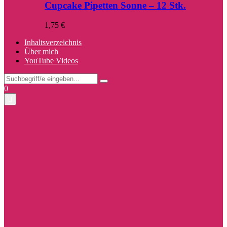
Cupcake Pipetten Sonne – 12 Stk.
1,75
€
Inhaltsverzeichnis
Über mich
YouTube Videos
Search
Search
for:
Facebook
Twitter
Instagram
Pinterest
Youtube
0
Primary
Menu