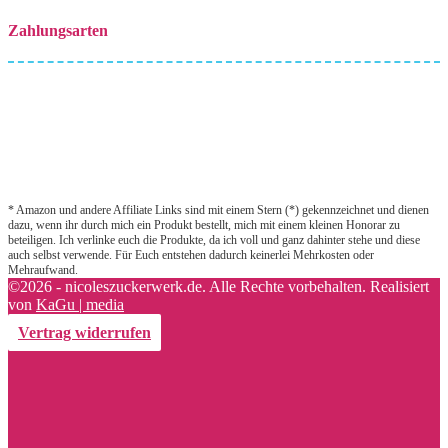
Zahlungsarten
* Amazon und andere Affiliate Links sind mit einem Stern (*) gekennzeichnet und dienen
dazu, wenn ihr durch mich ein Produkt bestellt, mich mit einem kleinen Honorar zu
beteiligen. Ich verlinke euch die Produkte, da ich voll und ganz dahinter stehe und diese
auch selbst verwende. Für Euch entstehen dadurch keinerlei Mehrkosten oder
Mehraufwand.
©2026 - nicoleszuckerwerk.de. Alle Rechte vorbehalten. Realisiert
von
KaGu | media
Vertrag widerrufen