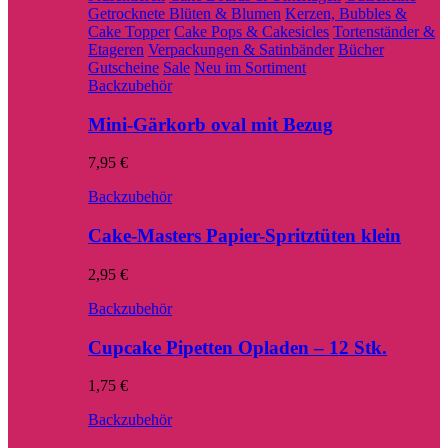
Getrocknete Blüten & Blumen
Kerzen, Bubbles &
Cake Topper
Cake Pops & Cakesicles
Tortenständer &
Etageren
Verpackungen & Satinbänder
Bücher
Gutscheine
Sale
Neu im Sortiment
Backzubehör
Mini-Gärkorb oval mit Bezug
7,95
€
Backzubehör
Cake-Masters Papier-Spritztüten klein
2,95
€
Backzubehör
Cupcake Pipetten Opladen – 12 Stk.
1,75
€
Backzubehör