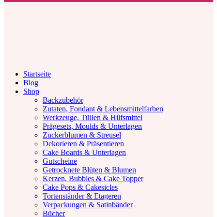
Facebook
Twitter
Instagram
Pinterest
Youtube
Startseite
Blog
Shop
Backzubehör
Zutaten, Fondant & Lebensmittelfarben
Werkzeuge, Tüllen & Hilfsmittel
Prägesets, Moulds & Unterlagen
Zuckerblumen & Streusel
Dekorieren & Präsentieren
Cake Boards & Unterlagen
Gutscheine
Getrocknete Blüten & Blumen
Kerzen, Bubbles & Cake Topper
Cake Pops & Cakesicles
Tortenständer & Etageren
Verpackungen & Satinbänder
Bücher