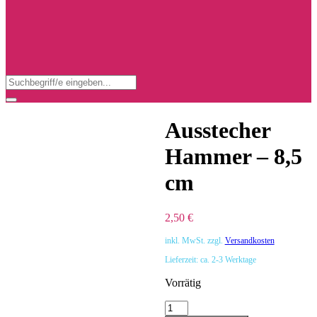
Search
for:
Search
Ausstecher
Hammer – 8,5
cm
2,50
€
inkl. MwSt.
zzgl.
Versandkosten
Lieferzeit:
ca. 2-3 Werktage
Vorrätig
Ausstecher