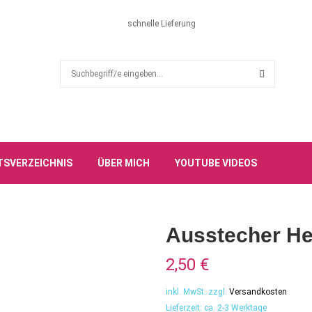
schnelle Lieferung
S
e
a
S
r
c
E
h
f
A
TSVERZEICHNIS
ÜBER MICH
YOUTUBE VIDEOS
o
r
R
:
C
Ausstecher He
H
2,50
€
inkl. MwSt.
zzgl.
Versandkosten
Lieferzeit:
ca. 2-3 Werktage