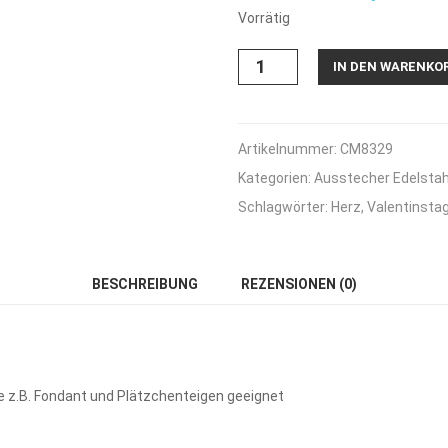
Vorrätig
Ausstecher
IN DEN WARENKO
Herz
-
1,5
cm
Artikelnummer:
CM8329
Menge
Kategorien:
Ausstecher Edelstah
Schlagwörter:
Herz
,
Valentinsta
BESCHREIBUNG
REZENSIONEN (0)
 z.B. Fondant und Plätzchenteigen geeignet