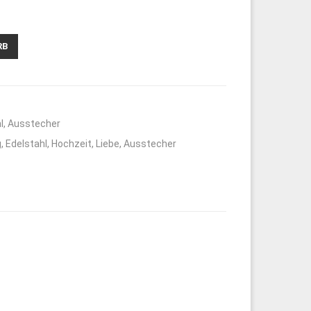
RB
l
,
Ausstecher
g
,
Edelstahl
,
Hochzeit
,
Liebe
,
Ausstecher