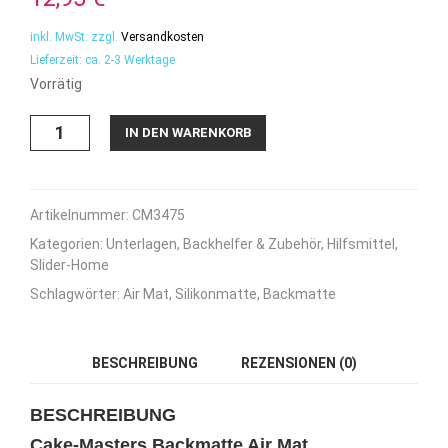
inkl. MwSt.
zzgl.
Versandkosten
Lieferzeit:
ca. 2-3 Werktage
Vorrätig
Cake-
IN DEN WARENKORB
Masters
Backmatte
Air
Mat
Artikelnummer:
CM3475
40cmx30cm
Kategorien:
Unterlagen
,
Backhelfer & Zubehör
,
Hilfsmittel
,
Menge
Slider-Home
Schlagwörter:
Air Mat
,
Silikonmatte
,
Backmatte
BESCHREIBUNG
REZENSIONEN (0)
BESCHREIBUNG
Cake-Masters Backmatte Air Mat