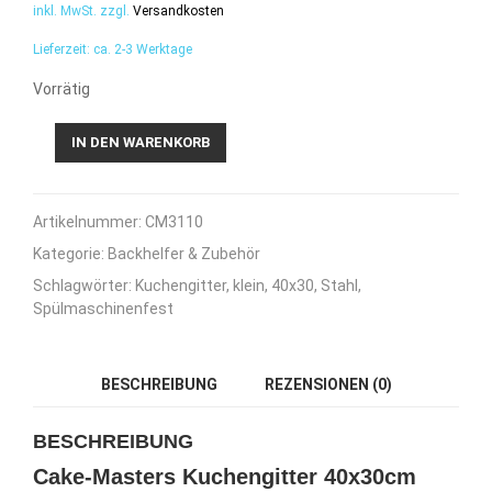
inkl. MwSt.
zzgl.
Versandkosten
Lieferzeit:
ca. 2-3 Werktage
Vorrätig
Cake-
IN DEN WARENKORB
Masters
Kuchengitter
40x30cm
Artikelnummer:
CM3110
Menge
Kategorie:
Backhelfer & Zubehör
Schlagwörter:
Kuchengitter
,
klein
,
40x30
,
Stahl
,
Spülmaschinenfest
BESCHREIBUNG
REZENSIONEN (0)
BESCHREIBUNG
Cake-Masters Kuchengitter 40x30cm