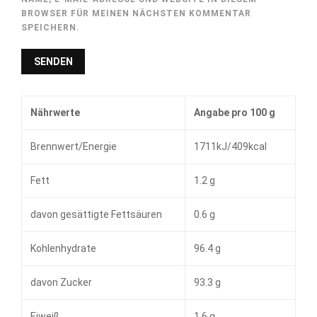
BROWSER FÜR MEINEN NÄCHSTEN KOMMENTAR
SPEICHERN.
Nährwerte
Angabe pro 100 g
Brennwert/Energie
1711kJ/409kcal
Fett
1.2 g
davon gesättigte Fettsäuren
0.6 g
Kohlenhydrate
96.4 g
davon Zucker
93.3 g
Eiweiß
1.6 g