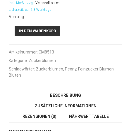
inkl. MwSt.
zzgl.
Versandkosten
Lieferzeit:
ca. 2-3 Werktage
Vorrätig
Cake-
IN DEN WARENKORB
Masters
Feinzucker
Blüte
Artikelnummer:
CM8513
Peony
pink
Kategorie:
Zuckerblumen
Menge
Schlagwörter:
Zuckerblumen
,
Peony
,
Feinzucker Blumen
,
Blüten
BESCHREIBUNG
ZUSÄTZLICHE INFORMATIONEN
REZENSIONEN (0)
NÄHRWERTTABELLE