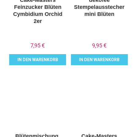
Cake-Masters
dekofee
Feinzucker Blüten
Stempelausstecher
Cymbidium Orchid
mini Blüten
2er
7,95
€
9,95
€
IN DEN WARENKORB
IN DEN WARENKORB
Blütenmischung,
Cake-Masters