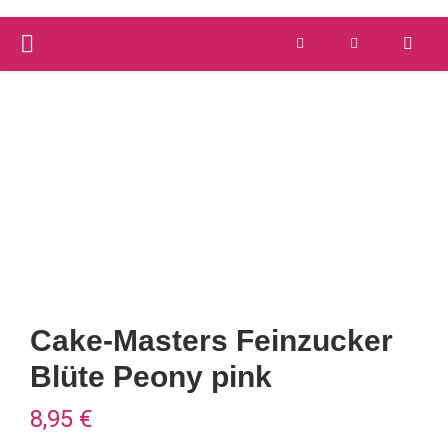
PRIMARY
Versandkostenfrei ab 59 €
schnelle Lieferung
MENU
Cake-Masters Feinzucker
Blüte Peony pink
8,95
€