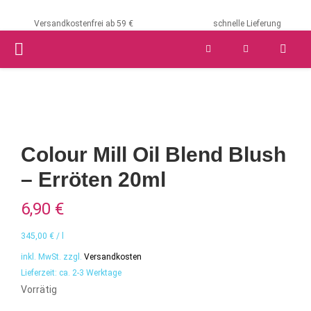
Versandkostenfrei ab 59 €
schnelle Lieferung
PRIMARY
MENU
Colour Mill Oil Blend Blush
– Erröten 20ml
6,90
€
345,00
€
/
l
inkl. MwSt.
zzgl.
Versandkosten
Lieferzeit:
ca. 2-3 Werktage
Vorrätig