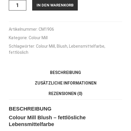
Colour
IN DEN WARENKORB
Mill
Oil
Blend
Blush
Artikelnummer:
CM1906
-
Kategorie:
Colour Mill
Erröten
20ml
Schlagwörter:
Colour Mill
,
Blush
,
Lebensmittelfarbe
,
Menge
fettlöslich
BESCHREIBUNG
ZUSÄTZLICHE INFORMATIONEN
REZENSIONEN (0)
BESCHREIBUNG
Colour Mill Blush – fettlösliche
Lebensmittelfarbe