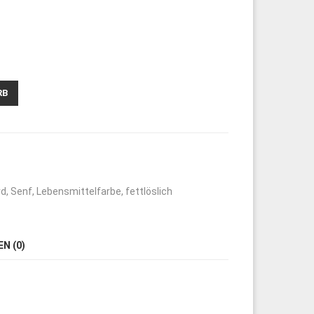
RB
rd
,
Senf
,
Lebensmittelfarbe
,
fettlöslich
N (0)