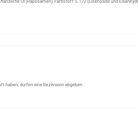
 pflanzliche Öl (Rapssamen), Farbstoff: E 172 (Eisenoxide und Eisenhydr
ft haben, dürfen eine Rezension abgeben.