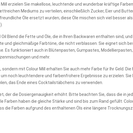
Mill erzielen Sie makellose, leuchtende und wunderbar kräftige Farben 
ettreichen Mediums zu verteilen, einschließlich Zucker, Eier und Butter.
eundliche Öle ersetzt wurden; diese Öle mischen sich viel besser al
).
Oil Blend die Fette und Öle, die in Ihren Backwaren enthalten sind, und 
 und gleichmäßige Farbtöne, die nicht verblassen. Sie eignet sich be
 Es funktioniert auch in Blütenpasten, Gumpastes, Modellierpasten,
itzenmischungen und mehr.
ondern mit Colour Mill erhalten Sie auch mehr Farbe für Ihr Geld. Die
 um noch leuchtendere und farbenfrohere Ergebnisse zu erzielen. Sie 
hlen, das Ende eines Cocktailstäbchens zu verwenden.
t, der die Dosiergenauigkeit erhöht. Bitte beachten Sie, dass die in 
le Farben haben die gleiche Stärke und sind bis zum Rand gefüllt. Colo
ass die Farben aufgrund des enthaltenen Öls eine längere Trocknungsz