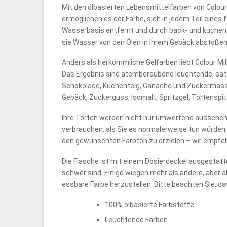
Mit den ölbasierten Lebensmittelfarben von Colour 
ermöglichen es der Farbe, sich in jedem Teil eines f
Wasserbasis entfernt und durch back- und kuchenfr
sie Wasser von den Ölen in Ihrem Gebäck abstoßen
Anders als herkömmliche Gelfarben liebt Colour Mill 
Das Ergebnis sind atemberaubend leuchtende, satte
Schokolade, Kuchenteig, Ganache und Zuckermasse.
Gebäck, Zuckerguss, Isomalt, Spritzgel, Tortensp
Ihre Torten werden nicht nur umwerfend aussehen, s
verbrauchen, als Sie es normalerweise tun würden,
den gewünschten Farbton zu erzielen – wir empfe
Die Flasche ist mit einem Dosierdeckel ausgestatte
schwer sind. Einige wiegen mehr als andere, aber al
essbare Farbe herzustellen. Bitte beachten Sie, d
100% ölbasierte Farbstoffe
Leuchtende Farben