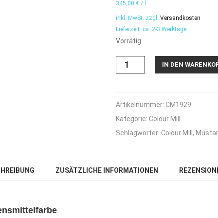
345,00
€
/
l
inkl. MwSt.
zzgl.
Versandkosten
Lieferzeit:
ca. 2-3 Werktage
Vorrätig
Colour
IN DEN WARENKO
Mill
Oil
Blend
Mustard
Artikelnummer:
CM1929
-
Kategorie:
Colour Mill
Senf
20ml
Schlagwörter:
Colour Mill
,
Musta
Menge
HREIBUNG
ZUSÄTZLICHE INFORMATIONEN
REZENSIONE
ensmittelfarbe