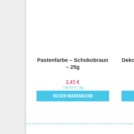
Pastenfarbe – Schokobraun
Deko
– 25g
3,45
€
138,00
€
/
kg
IN DEN WARENKORB