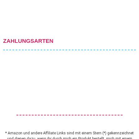
ZAHLUNGSARTEN
* Amazon und andere Affiliate Links sind mit einem Stern (*) gekennzeichnet
und dienen dazu, wenn ihr durch mich ein Produkt bestellt, mich mit einem