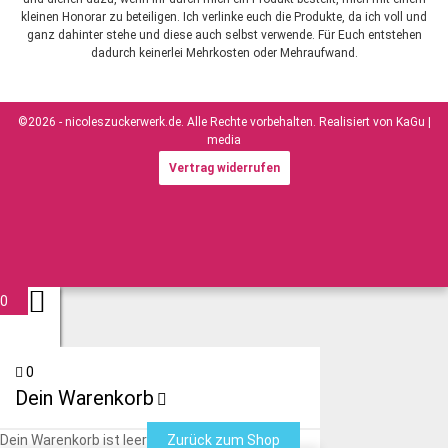
kleinen Honorar zu beteiligen. Ich verlinke euch die Produkte, da ich voll und
ganz dahinter stehe und diese auch selbst verwende. Für Euch entstehen
dadurch keinerlei Mehrkosten oder Mehraufwand.
©2026 - nicoleszuckerwerk.de. Alle Rechte vorbehalten. Realisiert von
KaGu |
media
Vertrag widerrufen
0
0
Dein Warenkorb
Dein Warenkorb ist leer
Zurück zum Shop