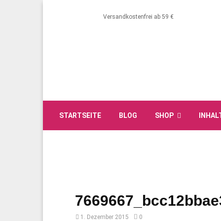
Versandkostenfrei ab 59 €
STARTSEITE
BLOG
SHOP
INHAL
7669667_bcc12bbae
1. Dezember 2015
0