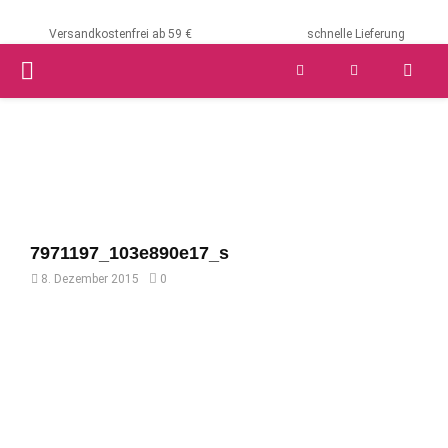
Versandkostenfrei ab 59 €
schnelle Lieferung
PRIMARY
MENU
7971197_103e890e17_s
8. Dezember 2015
0