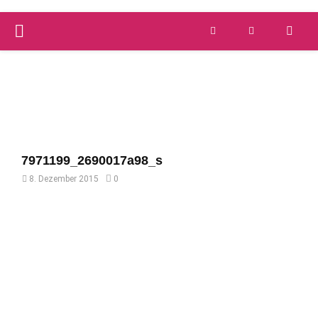
PRIMARY
Versandkostenfrei ab 59 €
schnelle Lieferung
MENU
7971199_2690017a98_s
8. Dezember 2015
0