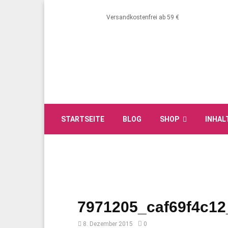
Versandkostenfrei ab 59 €
STARTSEITE
BLOG
SHOP
INHAL
7971205_caf69f4c12
8. Dezember 2015
0