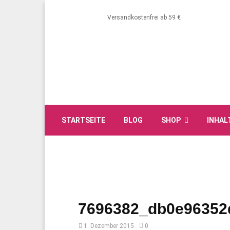
Versandkostenfrei ab 59 €
STARTSEITE
BLOG
SHOP
INHAL
7696382_db0e96352
1. Dezember 2015
0