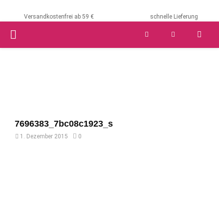
Versandkostenfrei ab 59 €
schnelle Lieferung
PRIMARY
MENU
7696383_7bc08c1923_s
1. Dezember 2015
0