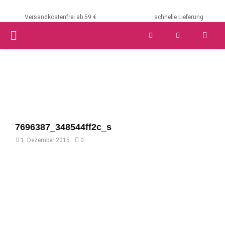
Versandkostenfrei ab 59 €
schnelle Lieferung
PRIMARY
MENU
7696387_348544ff2c_s
1. Dezember 2015
0