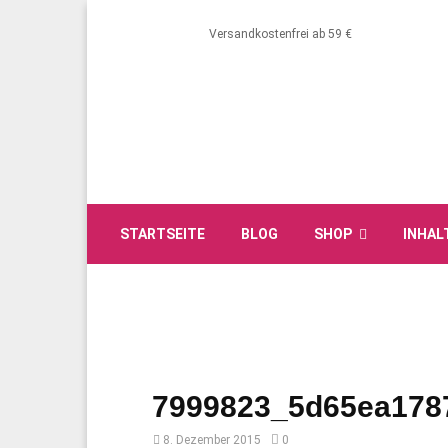
Versandkostenfrei ab 59 €
STARTSEITE
BLOG
SHOP
INHAL
7999823_5d65ea178
8. Dezember 2015
0