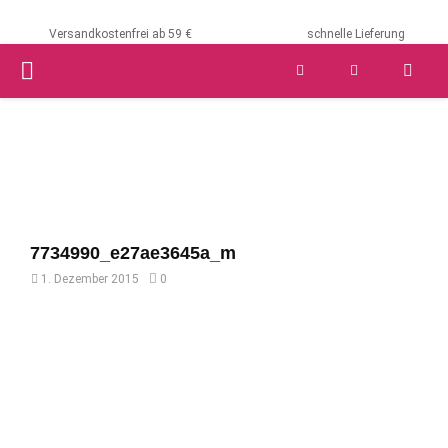
Versandkostenfrei ab 59 €
schnelle Lieferung
PRIMARY
MENU
7734990_e27ae3645a_m
1. Dezember 2015
0